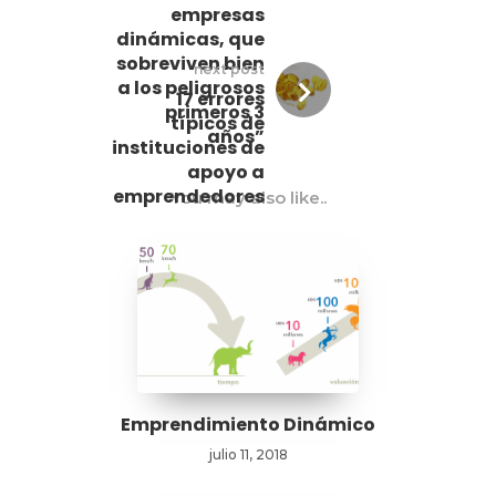
empresas
dinámicas, que
sobreviven bien
next post
a los peligrosos
17 errores
primeros 3
típicos de
años”
instituciones de
apoyo a
emprendedores
You may also like..
Emprendimiento Dinámico
julio 11, 2018