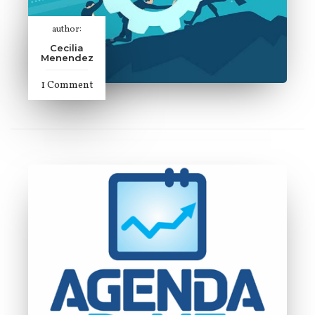
author:
Cecilia
Menendez
1 Comment