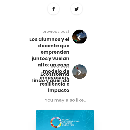
previous post
Los alumnos y el
docente que
emprenden
juntos y vuelan
alto: un caso
next post
modelo de
Ecosistema
innovación,
lindo y querido
resiliencia e
impacto
You may also like..