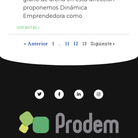
proponemos Dinámica
Emprendedora como
VER NOTAS »
« Anterior
1
11
12
…
13
Siguiente »