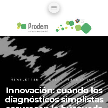
NEWSLETTER 4 – ENERO-FEBRERO 2011
Innovación: cuando los
diagnósticos simplistas