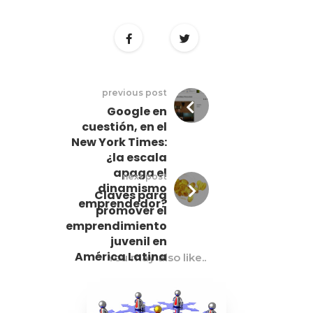
previous post
Google en
cuestión, en el
New York Times:
¿la escala
apaga el
next post
dinamismo
Claves para
emprendedor?
promover el
emprendimiento
juvenil en
América Latina
You may also like..