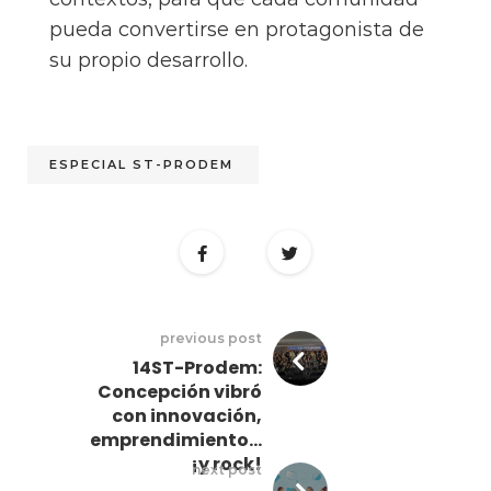
pueda convertirse en protagonista de
su propio desarrollo.
ESPECIAL ST-PRODEM
previous post
14ST-Prodem:
Concepción vibró
con innovación,
emprendimiento…
¡y rock!
next post