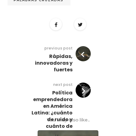
PALABRAS CRUZADAS
previous post
Rápidas,
innovadoras y
fuertes
next post
Política
emprendedora
en América
Latina: ¿cuánto
de ruido y
You may also like..
cuánto de
nueces?