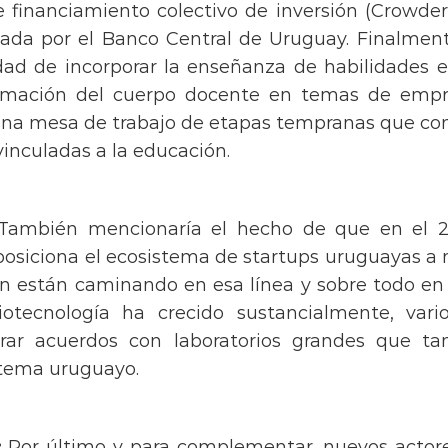
 financiamiento colectivo de inversión (Crowder
ada por el Banco Central de Uruguay. Finalment
lidad de incorporar la enseñanza de habilidade
ormación del cuerpo docente en temas de empr
na mesa de trabajo de etapas tempranas que cong
nculadas a la educación.
ambién mencionaría el hecho de que en el 202
posiciona el ecosistema de startups uruguayas 
n están caminando en esa línea y sobre todo en la
iotecnología ha crecido sustancialmente, var
cerrar acuerdos con laboratorios grandes que
stema uruguayo.
:
Por último y para complementar, nuevos actore